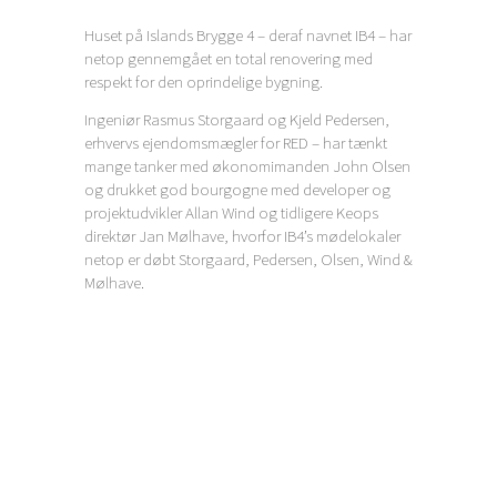
Huset på Islands Brygge 4 – deraf navnet IB4 – har
netop gennemgået en total renovering med
respekt for den oprindelige bygning.
Ingeniør Rasmus Storgaard og Kjeld Pedersen,
erhvervs ejendomsmægler for RED – har tænkt
mange tanker med økonomimanden John Olsen
og drukket god bourgogne med developer og
projektudvikler Allan Wind og tidligere Keops
direktør Jan Mølhave, hvorfor IB4’s mødelokaler
netop er døbt Storgaard, Pedersen, Olsen, Wind &
Mølhave.