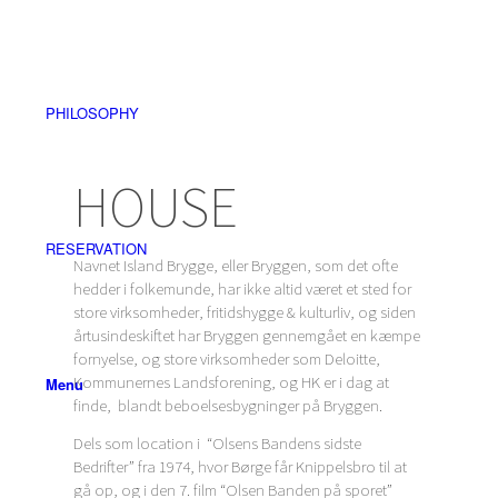
PHILOSOPHY
HOUSE
RESERVATION
Navnet Island Brygge, eller Bryggen, som det ofte
hedder i folkemunde, har ikke altid været et sted for
store virksomheder, fritidshygge & kulturliv, og siden
årtusindeskiftet har Bryggen gennemgået en kæmpe
fornyelse, og store virksomheder som Deloitte,
Kommunernes Landsforening, og HK er i dag at
Menu
finde, blandt beboelsesbygninger på Bryggen.
Dels som location i “Olsens Bandens sidste
Bedrifter” fra 1974, hvor Børge får Knippelsbro til at
gå op, og i den 7. film “Olsen Banden på sporet”