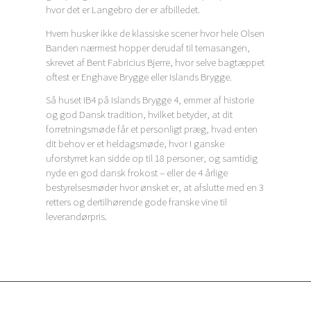
hvor det er Langebro der er afbilledet.
Hvem husker ikke de klassiske scener hvor hele Olsen
Banden nærmest hopper derudaf til temasangen,
skrevet af Bent Fabricius Bjerre, hvor selve bagtæppet
oftest er Enghave Brygge eller Islands Brygge.
Så huset IB4 på Islands Brygge 4, emmer af historie
og god Dansk tradition, hvilket betyder, at dit
forretningsmøde får et personligt præg, hvad enten
dit behov er et heldagsmøde, hvor I ganske
uforstyrret kan sidde op til 18 personer, og samtidig
nyde en god dansk frokost – eller de 4 årlige
bestyrelsesmøder hvor ønsket er, at afslutte med en 3
retters og dertilhørende gode franske vine til
leverandørpris.