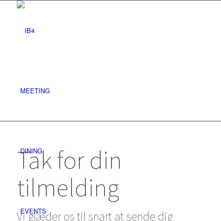
MEETING
Tak for din
DINING
tilmelding
EVENTS
Vi glæder os til snart at sende dig