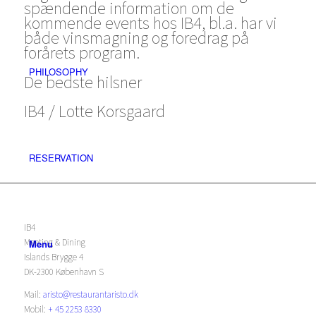
spændende information om de
kommende events hos IB4, bl.a. har vi
både vinsmagning og foredrag på
forårets program.
PHILOSOPHY
De bedste hilsner
IB4 / Lotte Korsgaard
RESERVATION
IB4
Meeting & Dining
Menu
Islands Brygge 4
DK-2300 København S
Mail:
aristo@restaurantaristo.dk
Mobil:
+ 45 2253 8330