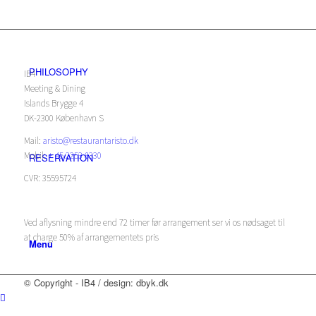
PHILOSOPHY
IB4
Meeting & Dining
Islands Brygge 4
DK-2300 København S
Mail:
aristo@restaurantaristo.dk
Mobil:
+ 45 2253 8330
RESERVATION
CVR: 35595724
Ved aflysning mindre end 72 timer før arrangement ser vi os nødsaget til
at charge 50% af arrangementets pris
Menu
© Copyright - IB4 / design: dbyk.dk