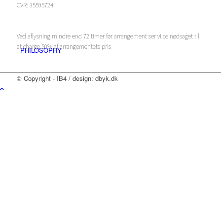
CVR: 35595724
Ved aflysning mindre end 72 timer før arrangement ser vi os nødsaget til
at charge 50% af arrangementets pris
PHILOSOPHY
© Copyright - IB4 / design: dbyk.dk
RESERVATION
Menu